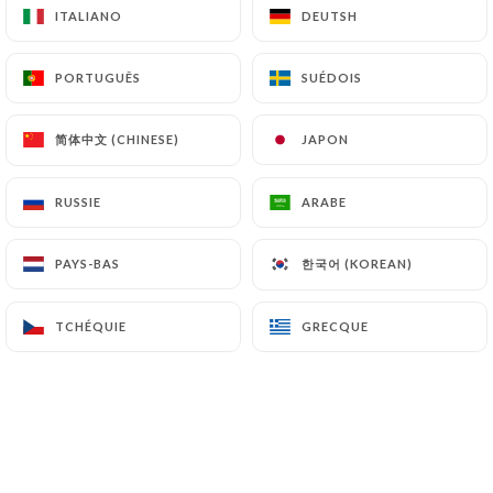
ITALIANO
ITALIANO
DEUTSH
DEUTSH
FR
MENU
PORTUGUÊS
PORTUGUÊS
SUÉDOIS
SUÉDOIS
简体中文 (CHINESE)
简体中文 (CHINESE)
JAPON
JAPON
/
ACCUEIL
GALERIE
RUSSIE
RUSSIE
ARABE
ARABE
Galerie
한국어 (KOREAN)
한국어 (KOREAN)
PAYS-BAS
PAYS-BAS
TCHÉQUIE
TCHÉQUIE
GRECQUE
GRECQUE