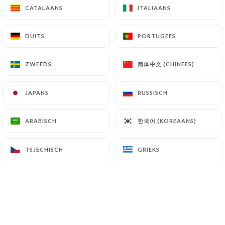
CATALAANS
CATALAANS
ITALIAANS
ITALIAANS
NL
MENU
DUITS
DUITS
PORTUGEES
PORTUGEES
简体中文 (CHINEES)
简体中文 (CHINEES)
ZWEEDS
ZWEEDS
/
HOME
GALERIJ
JAPANS
JAPANS
RUSSISCH
RUSSISCH
Galerij
한국어 (KOREAANS)
한국어 (KOREAANS)
ARABISCH
ARABISCH
TSJECHISCH
TSJECHISCH
GRIEKS
GRIEKS