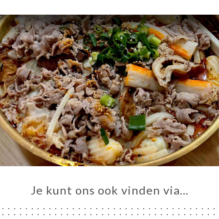
IEW
NU
TACT
Je kunt ons ook vinden via…