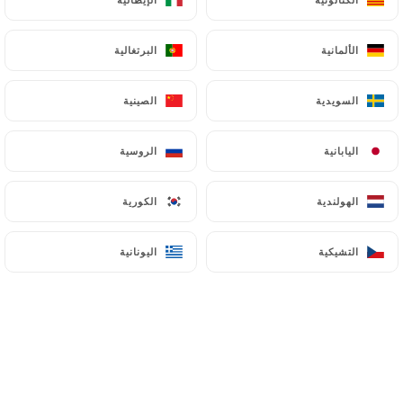
AR
القائمة
الألمانية
الألمانية
البرتغالية
البرتغالية
السويدية
السويدية
الصينية
الصينية
اليابانية
اليابانية
الروسية
الروسية
/
الصفحة الرئيسية
معرض الصور
معرض الصور
الهولندية
الهولندية
الكورية
الكورية
التشيكية
التشيكية
اليونانية
اليونانية