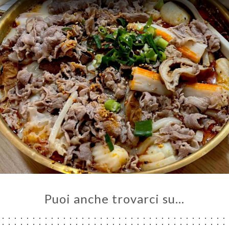
SIONE
NU
ATTO
Puoi anche trovarci su…