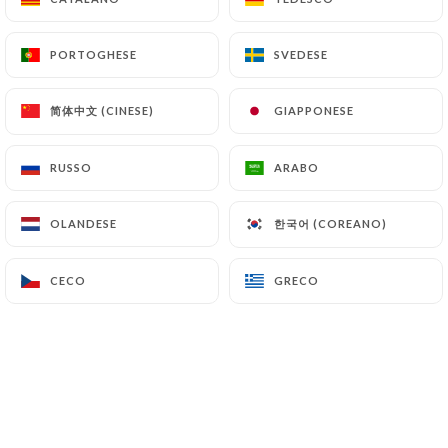
IT
MENU
PORTOGHESE
PORTOGHESE
SVEDESE
SVEDESE
简体中文 (CINESE)
简体中文 (CINESE)
GIAPPONESE
GIAPPONESE
RUSSO
RUSSO
ARABO
ARABO
/
PAGINA INIZIALE
GALLERIA
Galleria
한국어 (COREANO)
한국어 (COREANO)
OLANDESE
OLANDESE
CECO
CECO
GRECO
GRECO