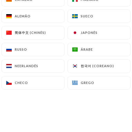
PT
MENU
ALEMÃO
ALEMÃO
SUECO
SUECO
简体中文 (CHINÊS)
简体中文 (CHINÊS)
JAPONÊS
JAPONÊS
RUSSO
RUSSO
ÁRABE
ÁRABE
/
PÁGINA INICIAL
GALERIA
Galeria
한국어 (COREANO)
한국어 (COREANO)
NEERLANDÊS
NEERLANDÊS
CHECO
CHECO
GREGO
GREGO