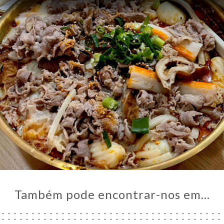
IAÇÃO
NU
ACTO
Também pode encontrar-nos em…