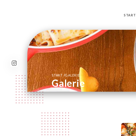
START
/
START
GALERIE
Galerie