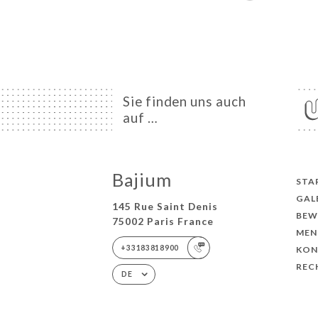
Sie finden uns auch
auf …
Bajium
STA
GAL
145 Rue Saint Denis
BEW
75002 Paris France
MEN
+33183818900
KON
REC
DE