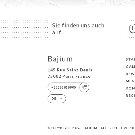
Sie finden uns auch
auf …
Bajium
STA
GAL
145 Rue Saint Denis
BEW
75002 Paris France
MEN
+33183818900
KON
REC
DE
© COPYRIGHT 2026 – BAJIUM – ALLE RECHTE VORB