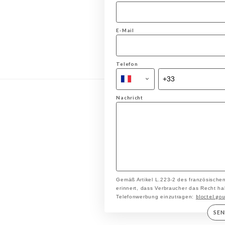
E-Mail
Telefon
Nachricht
Gemäß Artikel L.223-2 des französische
erinnert, dass Verbraucher das Recht hab
bloctel.gou
Telefonwerbung einzutragen:
SE