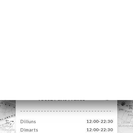
ICI
RVAR
A
NDA
ERIA
ENYES
RTA
ACTAR
145 Rue Saint Denis
75002 Paris France
Dilluns
12:00-22:30
Dimarts
12:00-22:30