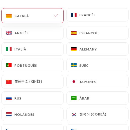
CA
MENÚ
FRANCÈS
FRANCÈS
CATALÀ
CATALÀ
ANGLÈS
ANGLÈS
ESPANYOL
ESPANYOL
ITALIÀ
ITALIÀ
ALEMANY
ALEMANY
/
INICI
CONTACTAR
Contactar
PORTUGUÈS
PORTUGUÈS
SUEC
SUEC
简体中文 (XINÈS)
简体中文 (XINÈS)
JAPONÈS
JAPONÈS
RUS
RUS
ÀRAB
ÀRAB
한국어 (COREÀ)
한국어 (COREÀ)
HOLANDÈS
HOLANDÈS
Bajium