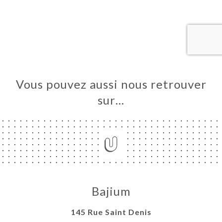
UEIL
RVER
ANDER
ERIE
IS
RTE
Vous pouvez aussi nous retrouver
TACT
sur…
Bajium
145 Rue Saint Denis