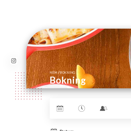
/
HEM
BOKNING
Bokning