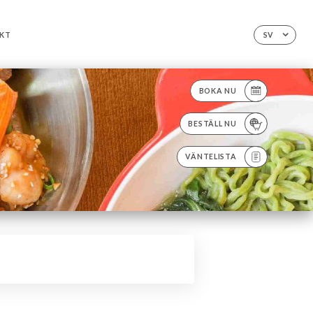
KT
SV
BOKA NU
BESTÄLL NU
VÄNTELISTA