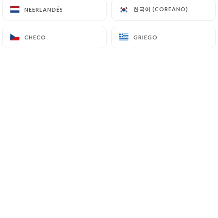
한국어 (COREANO)
한국어 (COREANO)
NEERLANDÉS
NEERLANDÉS
Bajium
est un restaurant chinois situé à
CHECO
CHECO
GRIEGO
GRIEGO
Paris, spécialisé dans le Malatang, un
plat typique des régions de Chongqing
et du Sichuan.
Nous proposons une expérience
authentique et épicée, inspirée de la
street food chinoise.
Nos clients composent leur propre bol
en choisissant des ingrédients frais,
cuits ensuite dans un bouillon riche en
épices du Sichuan.