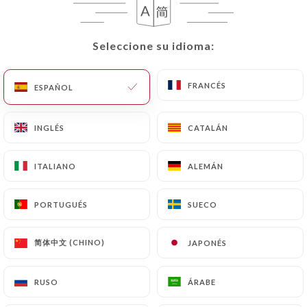
Seleccione su idioma:
Seleccione su idioma:
FRANCÉS
FRANCÉS
ESPAÑOL
ESPAÑOL
INGLÉS
INGLÉS
CATALÁN
CATALÁN
RESEÑA 3
ITALIANO
ITALIANO
ALEMÁN
ALEMÁN
RESTAURANT CHINOIS
145 Rue Saint Denis
PORTUGUÉS
PORTUGUÉS
SUECO
SUECO
75002 Paris France
简体中文 (CHINO)
简体中文 (CHINO)
JAPONÉS
JAPONÉS
RUSO
RUSO
ÁRABE
ÁRABE
¿Quiénes somos?