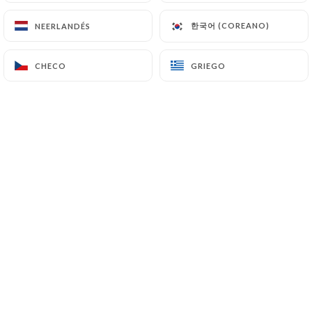
한국어 (COREANO)
한국어 (COREANO)
NEERLANDÉS
NEERLANDÉS
Gelée aux fruits
Mangue, raisins, sésame, cacahuètes
CHECO
CHECO
GRIEGO
GRIEGO
5.80€
EAUX
Perrier - 33cl
3.00€
Sprite - 33cl
3.00€
S.pellegrino - 50cl