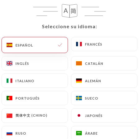
Seleccione su idioma:
Seleccione su idioma:
FORMULE
Mala sec + dessert
FRANCÉS
FRANCÉS
ESPAÑOL
ESPAÑOL
14.80€
INGLÉS
INGLÉS
CATALÁN
CATALÁN
ITALIANO
ITALIANO
ALEMÁN
ALEMÁN
DESSERT
PORTUGUÉS
PORTUGUÉS
SUECO
SUECO
Pouding au soja nature
5.80€
简体中文 (CHINO)
简体中文 (CHINO)
JAPONÉS
JAPONÉS
Pouding au matcha
RUSO
RUSO
ÁRABE
ÁRABE
5.80€