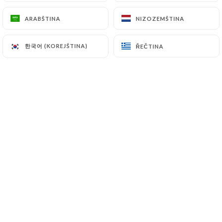
ARABŠTINA
ARABŠTINA
NIZOZEMŠTINA
NIZOZEMŠTINA
Gelée aux fruits
Mangue, raisins, sésame, cacahuètes
한국어 (KOREJŠTINA)
한국어 (KOREJŠTINA)
ŘEČTINA
ŘEČTINA
5.80€
EAUX
Perrier - 33cl
3.00€
Sprite - 33cl
3.00€
S.pellegrino - 50cl