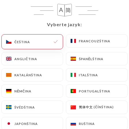
Vyberte jazyk:
Vyberte jazyk:
FORMULE
Mala sec + dessert
FRANCOUZŠTINA
FRANCOUZŠTINA
ČEŠTINA
ČEŠTINA
14.80€
ANGLIČTINA
ANGLIČTINA
ŠPANĚLŠTINA
ŠPANĚLŠTINA
KATALÁNŠTINA
KATALÁNŠTINA
ITALŠTINA
ITALŠTINA
DESSERT
NĚMČINA
NĚMČINA
PORTUGALŠTINA
PORTUGALŠTINA
Pouding au soja nature
5.80€
简体中文 (ČÍNŠTINA)
简体中文 (ČÍNŠTINA)
ŠVÉDŠTINA
ŠVÉDŠTINA
Pouding au matcha
JAPONŠTINA
JAPONŠTINA
RUŠTINA
RUŠTINA
5.80€