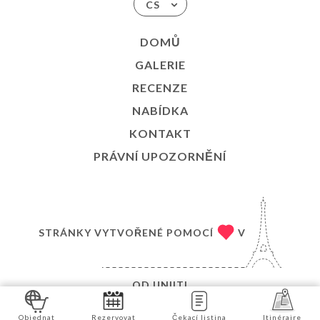
CS
DOMŮ
GALERIE
RECENZE
NABÍDKA
KONTAKT
PRÁVNÍ UPOZORNĚNÍ
STRÁNKY VYTVOŘENÉ POMOCÍ
V
OD
UNIITI
© COPYRIGHT 2026 – BAJIUM – VŠECHNA PRÁVA
Objednat
Rezervovat
Čekací listina
Itinéraire