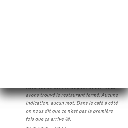
Véronique R. 已评分
V
5/5
Très bon restaurant j'ai adoré les crêpes
vietnamiennes et le thé citron yuzu
30/11/2025
•
08:31
Christian W. 已评分
C
1/5
Réservation confirmée pour ce soir nous
avons trouvé le restaurant fermé. Aucune
indication, aucun mot. Dans le café à côté
on nous dit que ce n’est pas la première
fois que ça arrive ☹️.