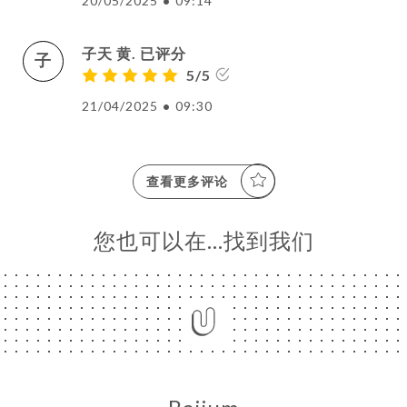
20/05/2025
•
09:14
页
订
子天 黄. 已评分
子
单
5/5
库
21/04/2025
•
09:30
价
单
查看更多评论
系
您也可以在…找到我们